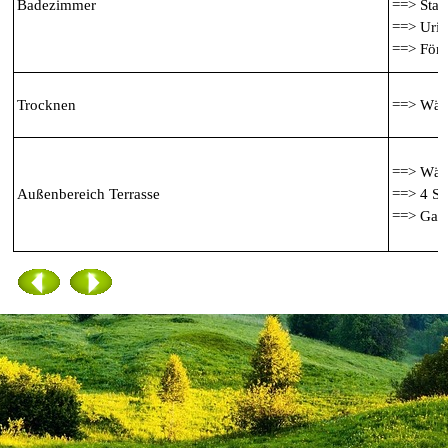
Badezimmer
==> Sta
==> Urin
==> Fön
Trocknen
==> Wäsc
==> Wäs
Außenbereich Terrasse
==> 4 St
==> Gart