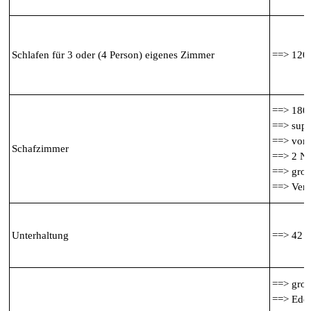
Schlafen für 3 oder (4 Person) eigenes Zimmer
==> 120
==> 180
==> supe
==> vorn
Schafzimmer
==> 2 Na
==> groß
==> Verd
Unterhaltung
==> 42 Z
==> gro
==> Edel