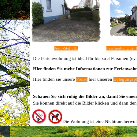
Auto-Stellpltz
Beschreibung der 
Die Ferienwohnung ist ideal für bis zu 3 Personen (e
Hier finden Sie mehr Informationen zur Ferienwoh
Hier finden sie unsere
Preise
hier unseren
Belegungsp
Schauen Sie sich ruhig die Bilder an, damit Sie e
Sie können direkt auf die Bilder klicken und dann de
Die Wohnung ist eine Nichtraucherwohn