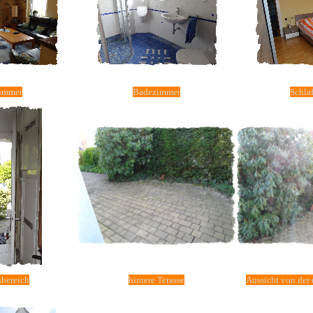
immer
Badezimmer
Schla
bereich
hintere Terasse
Aussicht von der 