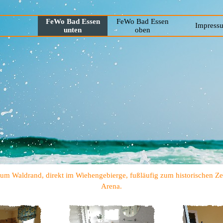
FeWo Bad Essen
FeWo Bad Essen
Impress
unten
oben
 Waldrand, direkt im Wiehengebierge, fußläufig zum historischen Zen
Arena.