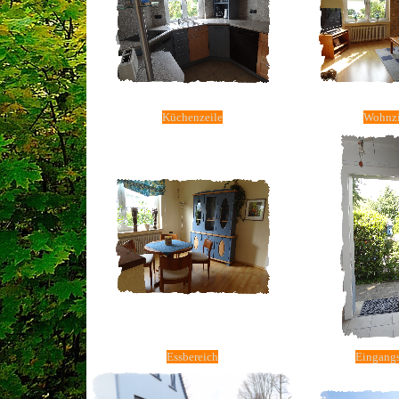
Küchenzeile
Wohnz
Essbereich
Eingangs